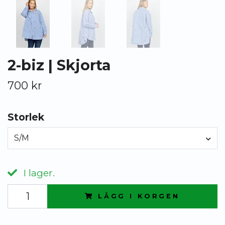
2-biz | Skjorta
700 kr
Storlek
S/M
I lager.
LÄGG I KORGEN